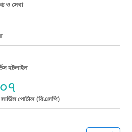
্য ও সেবা
া
্ভিস হটলাইন
০৭
ার্ভিস পোর্টাল (বিএসপি)
্ট হেল্পলাইন