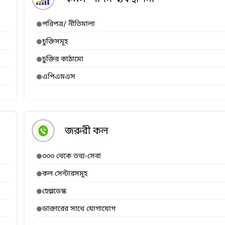
পরিপত্র/ নীতিমালা
চুক্তিসমূহ
চুক্তির কাঠামো
এপিএমএস
জরুরী কল
৩৩৩ থেকে তথ্য-সেবা
কল সেন্টারসমূহ
হেল্পডেস্ক
ডাক্তারের সাথে যোগাযোগ