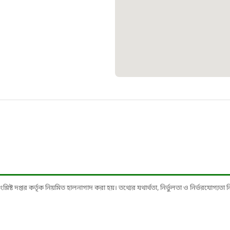
১০৯
শিশু সহায
১৬১
বাংলাদেশ ক
০১৯
মাদকদ্রব্য 
১৬১
ষ্ট দপ্তর কর্তৃক নিয়মিত হালনাগাদ করা হয়। তথ্যের যথার্থতা, নির্ভুলতা ও নির্ভরযোগ্যতা নিশ্
জরুরী অভ্