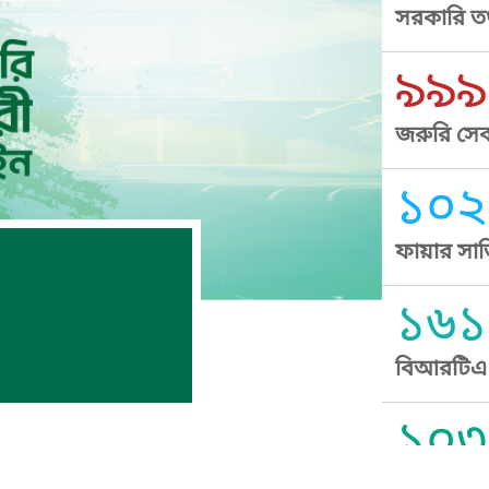
সরকারি তথ
৯৯৯
জরুরি সেব
১০২
ফায়ার সার
১৬১
বিআরটিএ স
১০৩
সুপ্রীম কোর