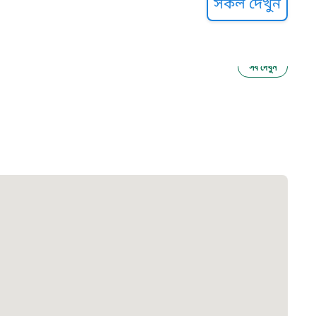
সকল দেখুন
সব দেখুন
ু নির্যাতন প্রতিরোধ
আগাম বার্তা
২২
 সেবা