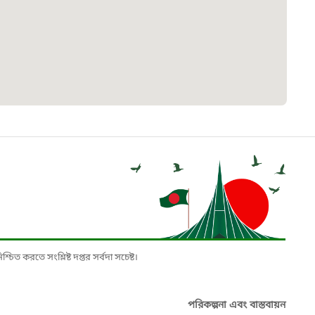
৮
়তা লাইন
০৯
র্মচারী কল্যাণ বোর্ড হটলাইন
০৮৮৮৮৮৮৮
নিয়ন্ত্রণ হটলাইন
১৩
চিত করতে সংশ্লিষ্ট দপ্তর সর্বদা সচেষ্ট।
যন্তরীণ নৌ-পরিবহন হটলাইন
পরিকল্পনা এবং বাস্তবায়ন