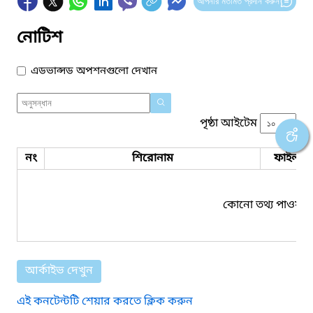
আপনার মতামত প্রদান করুন
নোটিশ
এডভান্সড অপশনগুলো দেখান
পৃষ্ঠা আইটেম
নং
শিরোনাম
ফাইল সম
কোনো তথ্য পাওয়া য
আর্কাইভ দেখুন
এই কনটেন্টটি শেয়ার করতে ক্লিক করুন